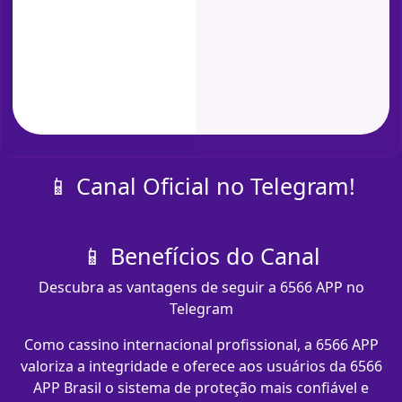
📱 Canal Oficial no Telegram!
📱 Benefícios do Canal
Descubra as vantagens de seguir a 6566 APP no
Telegram
Como cassino internacional profissional, a 6566 APP
valoriza a integridade e oferece aos usuários da 6566
APP Brasil o sistema de proteção mais confiável e