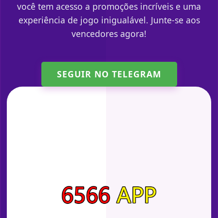
você tem acesso a promoções incríveis e uma
experiência de jogo inigualável. Junte-se aos
vencedores agora!
SEGUIR NO TELEGRAM