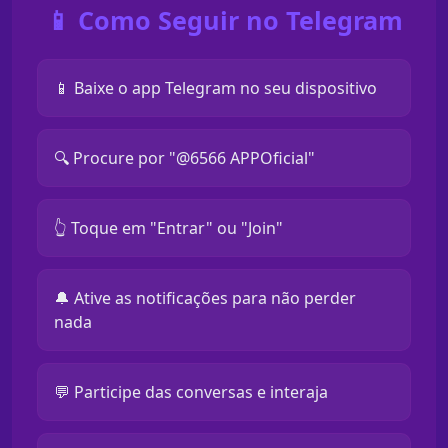
📱 Como Seguir no Telegram
📱 Baixe o app Telegram no seu dispositivo
🔍 Procure por "@6566 APPOficial"
👆 Toque em "Entrar" ou "Join"
🔔 Ative as notificações para não perder
nada
💬 Participe das conversas e interaja