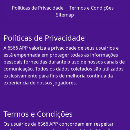
Políticas de Privacidade
Termos e Condições
Sitemap
Políticas de Privacidade
A 6566 APP valoriza a privacidade de seus usuários e
está empenhada em proteger todas as informações
pessoais fornecidas durante o uso de nossos canais de
comunicação. Todos os dados coletados são utilizados
exclusivamente para fins de melhoria contínua da
experiência de nossos jogadores.
Termos e Condições
Os usuários da 6566 APP concordam em respeitar