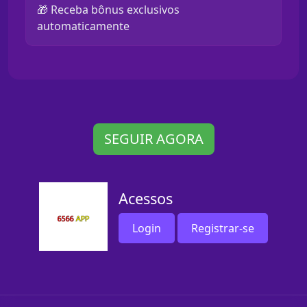
🎁 Receba bônus exclusivos
automaticamente
SEGUIR AGORA
Acessos
Login
Registrar-se