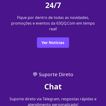
24/7
Fique por dentro de todas as novidades,
promoções e eventos da 63QQ.Com em tempo
real!
Ver Notícias
💬 Suporte Direto
Chat
Suporte direto via Telegram, respostas rápidas e
atendimento personalizado!