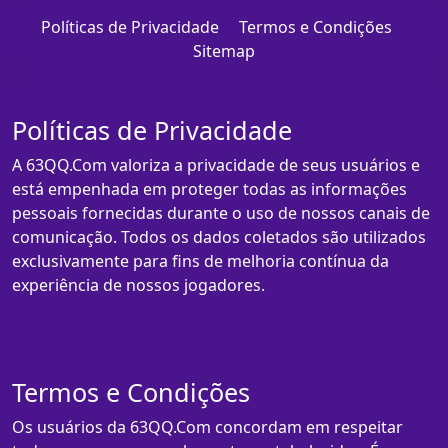
Políticas de Privacidade
Termos e Condições
Sitemap
Políticas de Privacidade
A 63QQ.Com valoriza a privacidade de seus usuários e
está empenhada em proteger todas as informações
pessoais fornecidas durante o uso de nossos canais de
comunicação. Todos os dados coletados são utilizados
exclusivamente para fins de melhoria contínua da
experiência de nossos jogadores.
Termos e Condições
Os usuários da 63QQ.Com concordam em respeitar