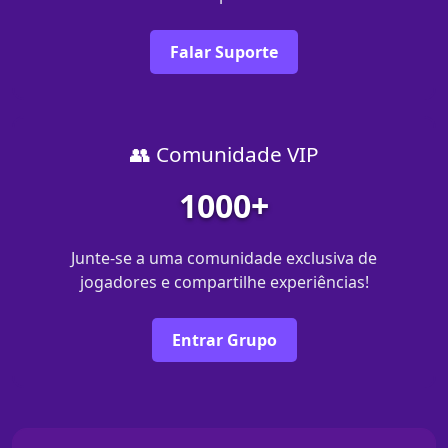
Falar Suporte
👥 Comunidade VIP
1000+
Junte-se a uma comunidade exclusiva de
jogadores e compartilhe experiências!
Entrar Grupo