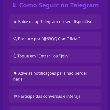
📱 Como Seguir no Telegram
📱 Baixe o app Telegram no seu dispositivo
🔍 Procure por "@63QQ.ComOficial"
👆 Toque em "Entrar" ou "Join"
🔔 Ative as notificações para não perder
nada
💬 Participe das conversas e interaja