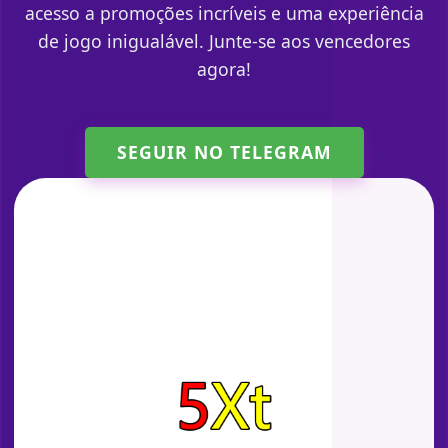
acesso a promoções incríveis e uma experiência
de jogo inigualável. Junte-se aos vencedores
agora!
SEGUIR NO TELEGRAM