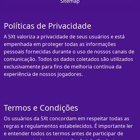
Sitemap
Políticas de Privacidade
A 5Xt valoriza a privacidade de seus usuários e está
empenhada em proteger todas as informações
pessoais fornecidas durante o uso de nossos canais de
comunicação. Todos os dados coletados são utilizados
exclusivamente para fins de melhoria contínua da
experiência de nossos jogadores.
Termos e Condições
Os usuários da 5Xt concordam em respeitar todas as
regras e regulamentos estabelecidos. É importante ler
e entender todos os termos antes de participar de