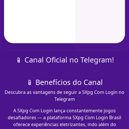
📱 Canal Oficial no Telegram!
📱 Benefícios do Canal
Descubra as vantagens de seguir a 5Xpg Com Login no
Telegram
A 5Xpg Com Login lança constantemente jogos
desafiadores — a plataforma 5Xpg Com Login Brasil
oferece experiências eletrizantes, indo além do