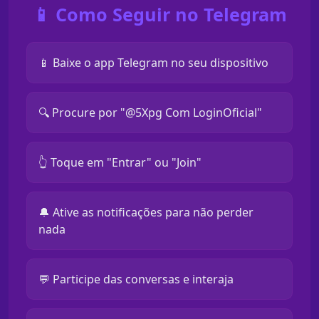
📱 Como Seguir no Telegram
📱 Baixe o app Telegram no seu dispositivo
🔍 Procure por "@5Xpg Com LoginOficial"
👆 Toque em "Entrar" ou "Join"
🔔 Ative as notificações para não perder
nada
💬 Participe das conversas e interaja