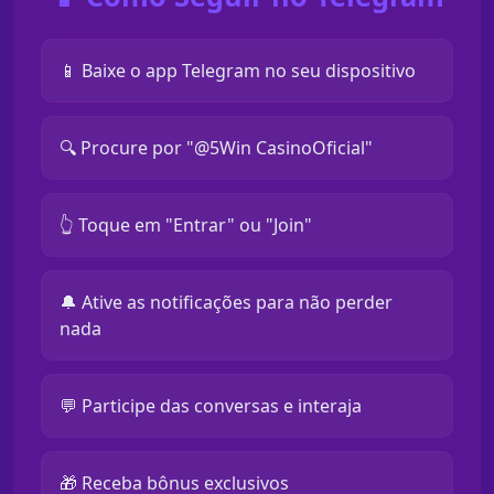
📱 Baixe o app Telegram no seu dispositivo
🔍 Procure por "@5Win CasinoOficial"
👆 Toque em "Entrar" ou "Join"
🔔 Ative as notificações para não perder
nada
💬 Participe das conversas e interaja
🎁 Receba bônus exclusivos