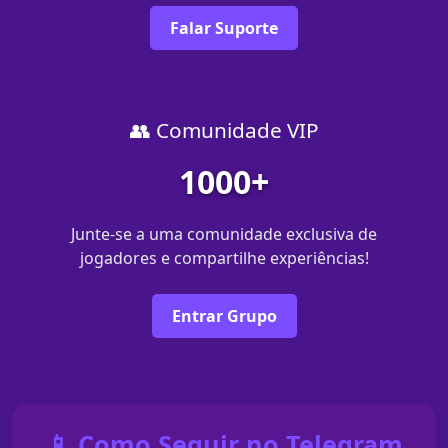
Falar Suporte
👥 Comunidade VIP
1000+
Junte-se a uma comunidade exclusiva de
jogadores e compartilhe experiências!
Entrar Grupo
📱 Como Seguir no Telegram