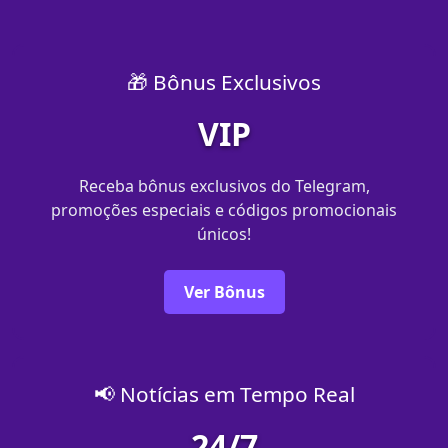
🎁 Bônus Exclusivos
VIP
Receba bônus exclusivos do Telegram,
promoções especiais e códigos promocionais
únicos!
Ver Bônus
📢 Notícias em Tempo Real
24/7