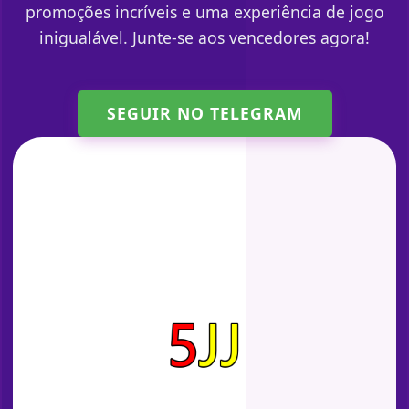
promoções incríveis e uma experiência de jogo
inigualável. Junte-se aos vencedores agora!
SEGUIR NO TELEGRAM