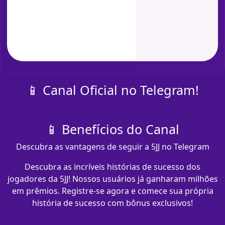
📱 Canal Oficial no Telegram!
📱 Benefícios do Canal
Descubra as vantagens de seguir a 5JJ no Telegram
Descubra as incríveis histórias de sucesso dos
jogadores da 5JJ! Nossos usuários já ganharam milhões
em prêmios. Registre-se agora e comece sua própria
história de sucesso com bônus exclusivos!