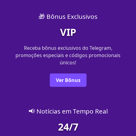
🎁 Bônus Exclusivos
VIP
Receba bônus exclusivos do Telegram,
promoções especiais e códigos promocionais
únicos!
Ver Bônus
📢 Notícias em Tempo Real
24/7