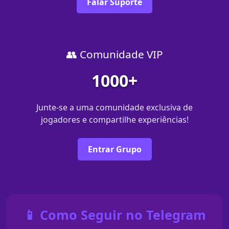
Falar Suporte
👥 Comunidade VIP
1000+
Junte-se a uma comunidade exclusiva de
jogadores e compartilhe experiências!
Entrar Grupo
📱 Como Seguir no Telegram