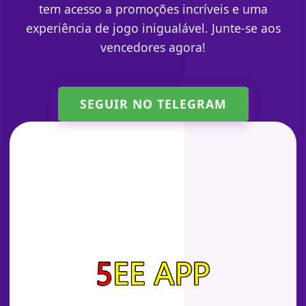
tem acesso a promoções incríveis e uma
experiência de jogo inigualável. Junte-se aos
vencedores agora!
SEGUIR NO TELEGRAM