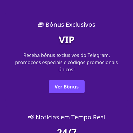
🎁 Bônus Exclusivos
VIP
Receba bônus exclusivos do Telegram,
promoções especiais e códigos promocionais
únicos!
Ver Bônus
📢 Notícias em Tempo Real
24/7