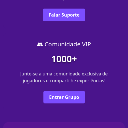
Falar Suporte
👥 Comunidade VIP
1000+
Junte-se a uma comunidade exclusiva de
jogadores e compartilhe experiências!
Entrar Grupo