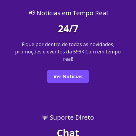
📢 Notícias em Tempo Real
24/7
Fique por dentro de todas as novidades,
promoções e eventos da 599K.Com em tempo
real!
Ver Notícias
💬 Suporte Direto
Chat