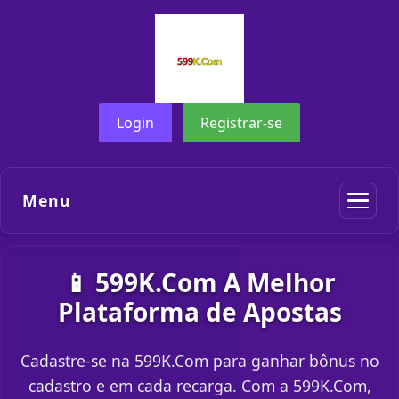
Login
Registrar-se
Menu
📱 599K.Com A Melhor
Plataforma de Apostas
Cadastre-se na 599K.Com para ganhar bônus no
cadastro e em cada recarga. Com a 599K.Com,