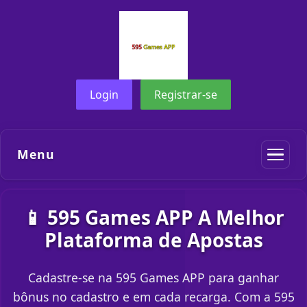
Login
Registrar-se
Menu
📱 595 Games APP A Melhor
Plataforma de Apostas
Cadastre-se na 595 Games APP para ganhar
bônus no cadastro e em cada recarga. Com a 595