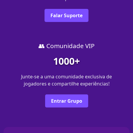
Falar Suporte
👥 Comunidade VIP
1000+
Junte-se a uma comunidade exclusiva de
jogadores e compartilhe experiências!
Entrar Grupo