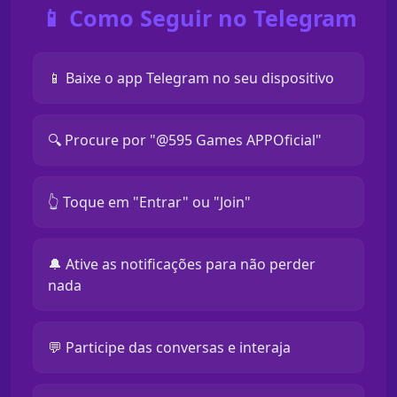
📱 Como Seguir no Telegram
📱 Baixe o app Telegram no seu dispositivo
🔍 Procure por "@595 Games APPOficial"
👆 Toque em "Entrar" ou "Join"
🔔 Ative as notificações para não perder
nada
💬 Participe das conversas e interaja