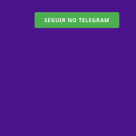
SEGUIR NO TELEGRAM