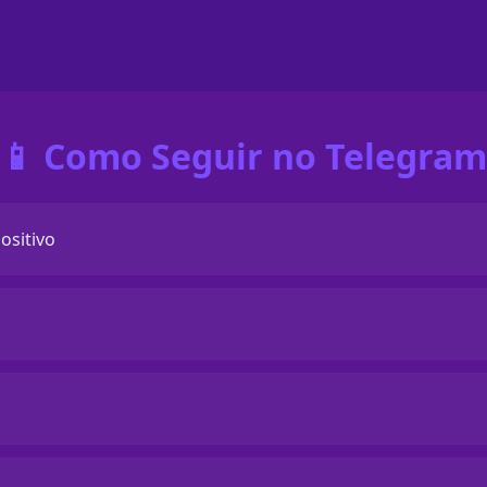
📱 Como Seguir no Telegram
ositivo