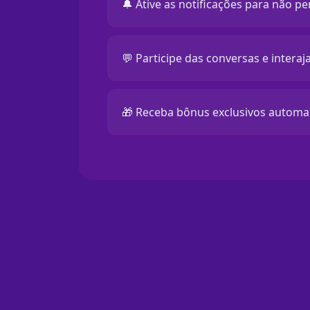
🔔 Ative as notificações para não p
💬 Participe das conversas e interaj
🎁 Receba bônus exclusivos autom