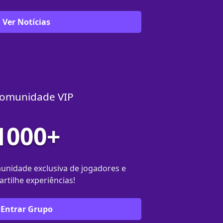
Ver Notícias
Comunidade VIP
1000+
unidade exclusiva de jogadores e
rtilhe experiências!
Entrar Grupo