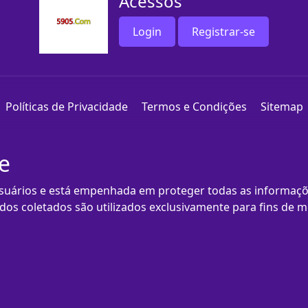
Acessos
Login
Registrar-se
Políticas de Privacidade
Termos e Condições
Sitemap
de
usuários e está empenhada em proteger todas as informaçõ
os coletados são utilizados exclusivamente para fins de m