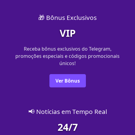
🎁 Bônus Exclusivos
VIP
Receba bônus exclusivos do Telegram,
promoções especiais e códigos promocionais
únicos!
Ver Bônus
📢 Notícias em Tempo Real
24/7