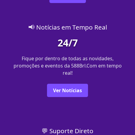
📢 Notícias em Tempo Real
24/7
Fique por dentro de todas as novidades,
promoções e eventos da 588Brl.Com em tempo
real!
Ver Notícias
💬 Suporte Direto