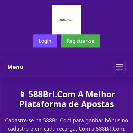
Login
Registrar-se
Menu
📱 588Brl.Com A Melhor
Plataforma de Apostas
Cadastre-se na 588Brl.Com para ganhar bônus no
cadastro e em cada recarga. Com a 588Brl.Com,