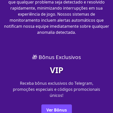
que qualquer problema seja detectado e resolvido
rapidamente, minimizando interrupções em sua
experiência de jogo. Nossos sistemas de
monitoramento incluem alertas automáticos que
notificam nossa equipe imediatamente sobre qualquer
anomalia detectada.
🎁 Bônus Exclusivos
VIP
Receba bônus exclusivos do Telegram,
promoções especiais e códigos promocionais
únicos!
Ver Bônus