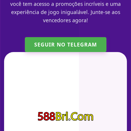
você tem acesso a promoções incríveis e uma
experiência de jogo inigualável. Junte-se aos
vencedores agora!
SEGUIR NO TELEGRAM