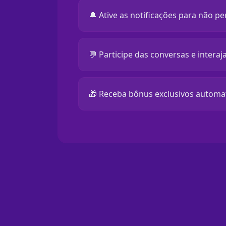
🔔 Ative as notificações para não p
💬 Participe das conversas e interaj
🎁 Receba bônus exclusivos autom