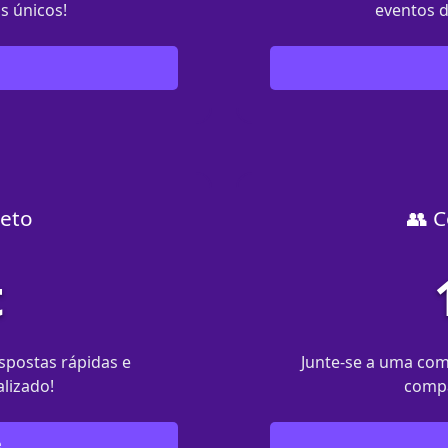
s únicos!
eventos d
reto
👥 
t
espostas rápidas e
Junte-se a uma com
lizado!
compa
e