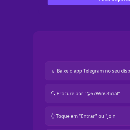
📱 Baixe o app Telegram no seu disp
🔍 Procure por "@57WinOficial"
👆 Toque em "Entrar" ou "Join"