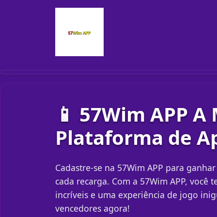
📱 57Wim APP A 
Plataforma de A
Cadastre-se na 57Wim APP para ganhar
cada recarga. Com a 57Wim APP, você 
incríveis e uma experiência de jogo inig
vencedores agora!