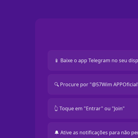
📱 Baixe o app Telegram no seu disp
🔍 Procure por "@57Wim APPOficial
👆 Toque em "Entrar" ou "Join"
🔔 Ative as notificações para não p