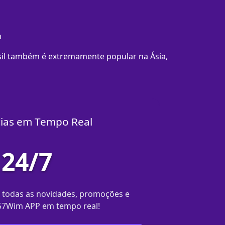
m
sil também é extremamente popular na Ásia,
cias em Tempo Real
24/7
e todas as novidades, promoções e
57Wim APP em tempo real!