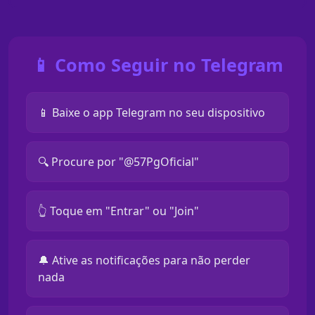
📱 Como Seguir no Telegram
📱 Baixe o app Telegram no seu dispositivo
🔍 Procure por "@57PgOficial"
👆 Toque em "Entrar" ou "Join"
🔔 Ative as notificações para não perder
nada