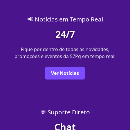
📢 Notícias em Tempo Real
24/7
Fique por dentro de todas as novidades,
promoções e eventos da 57Pg em tempo real!
Ver Notícias
💬 Suporte Direto
Chat