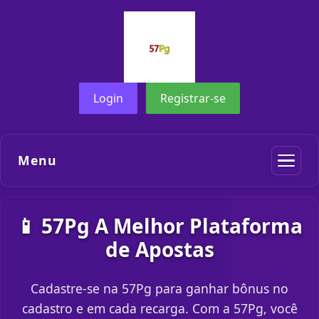
Login
Registrar-se
Menu
📱 57Pg A Melhor Plataforma
de Apostas
Cadastre-se na 57Pg para ganhar bônus no
cadastro e em cada recarga. Com a 57Pg, você