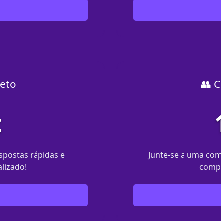
reto
👥 
t
espostas rápidas e
Junte-se a uma com
lizado!
compa
e