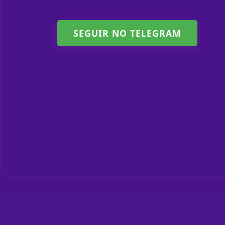
SEGUIR NO TELEGRAM