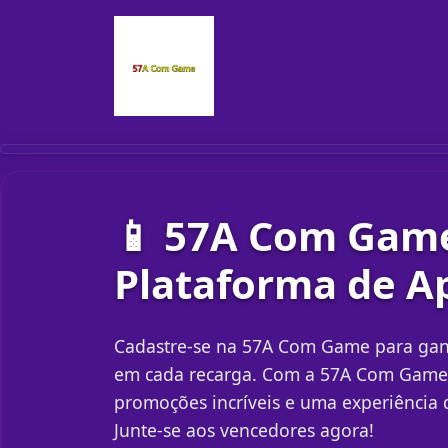
📱 57A Com Gam
Plataforma de A
Cadastre-se na 57A Com Game para gan
em cada recarga. Com a 57A Com Game,
promoções incríveis e uma experiência d
Junte-se aos vencedores agora!