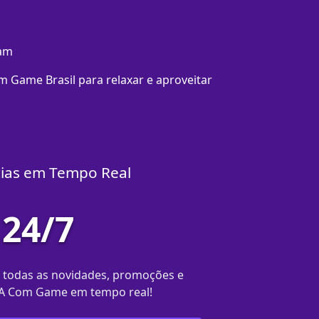
ram
 Game Brasil para relaxar e aproveitar
cias em Tempo Real
24/7
e todas as novidades, promoções e
7A Com Game em tempo real!