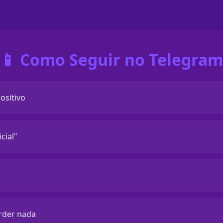
📱 Como Seguir no Telegram
ositivo
cial"
erder nada