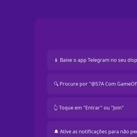
📱 Baixe o app Telegram no seu disp
🔍 Procure por "@57A Com GameOfi
👆 Toque em "Entrar" ou "Join"
🔔 Ative as notificações para não p