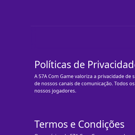
Políticas de Privacida
A 57A Com Game valoriza a privacidade de 
de nossos canais de comunicação. Todos os 
nossos jogadores.
Termos e Condições