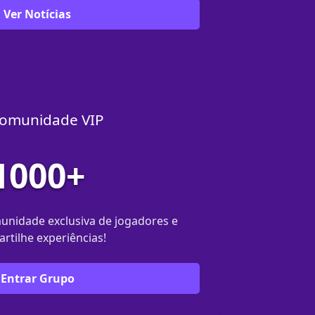
Ver Notícias
Comunidade VIP
1000+
unidade exclusiva de jogadores e
rtilhe experiências!
Entrar Grupo