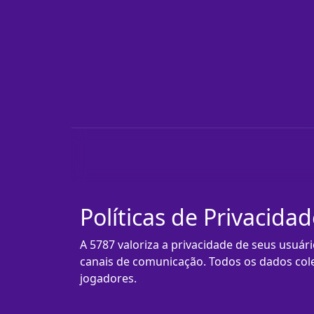
Políticas de Privacida
A 5787 valoriza a privacidade de seus usuá
canais de comunicação. Todos os dados cole
jogadores.