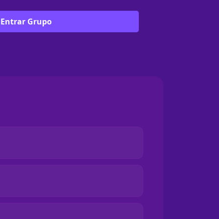
Entrar Grupo