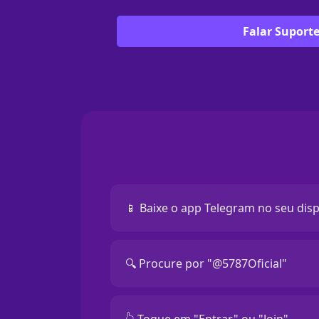
Falar Suport
📱 Baixe o app Telegram no seu disp
🔍 Procure por "@5787Oficial"