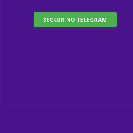
SEGUIR NO TELEGRAM