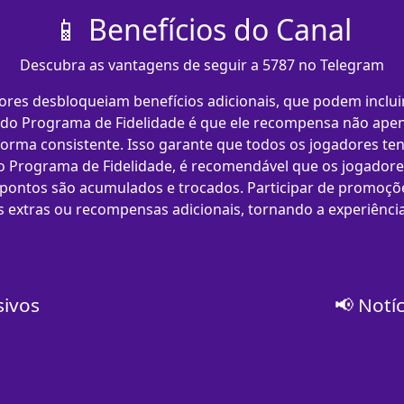
📱 Benefícios do Canal
Descubra as vantagens de seguir a 5787 no Telegram
ores desbloqueiam benefícios adicionais, que podem incluir
leza do Programa de Fidelidade é que ele recompensa não a
rma consistente. Isso garante que todos os jogadores ten
 Programa de Fidelidade, é recomendável que os jogadore
pontos são acumulados e trocados. Participar de promoçõe
 extras ou recompensas adicionais, tornando a experiência
sivos
📢 Notí