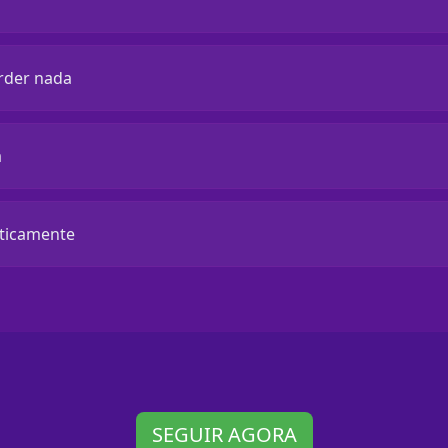
erder nada
a
aticamente
SEGUIR AGORA