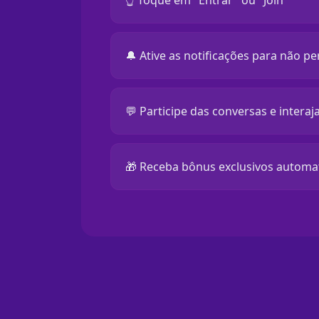
👆 Toque em "Entrar" ou "Join"
🔔 Ative as notificações para não p
💬 Participe das conversas e interaj
🎁 Receba bônus exclusivos autom