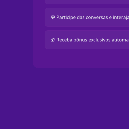
💬 Participe das conversas e interaj
🎁 Receba bônus exclusivos autom