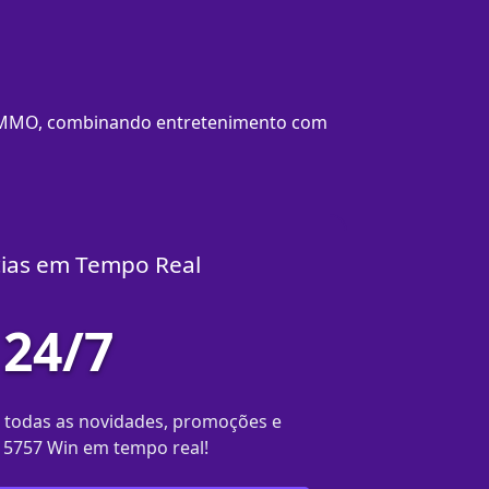
gos MMO, combinando entretenimento com
cias em Tempo Real
24/7
e todas as novidades, promoções e
 5757 Win em tempo real!