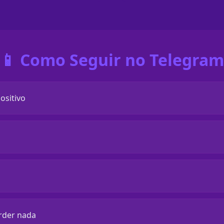
📱 Como Seguir no Telegram
ositivo
erder nada