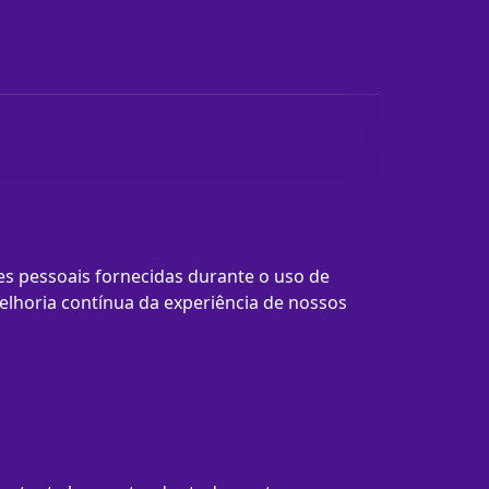
es pessoais fornecidas durante o uso de
elhoria contínua da experiência de nossos