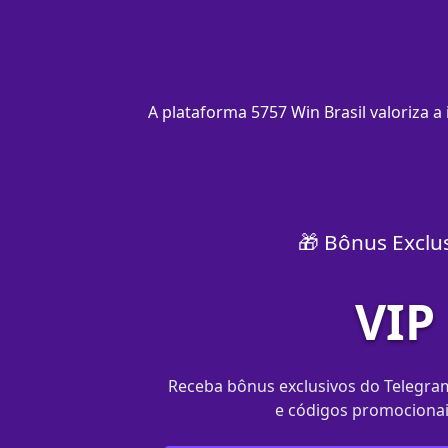
A plataforma 5757 Win Brasil valoriza
🎁 Bônus Exclu
VIP
Receba bônus exclusivos do Telegra
e códigos promocionai