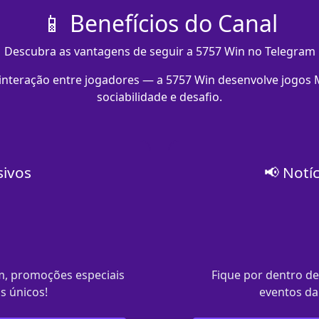
📱 Benefícios do Canal
Descubra as vantagens de seguir a 5757 Win no Telegram
 a interação entre jogadores — a 5757 Win desenvolve jo
sociabilidade e desafio.
sivos
📢 Notí
m, promoções especiais
Fique por dentro d
s únicos!
eventos da