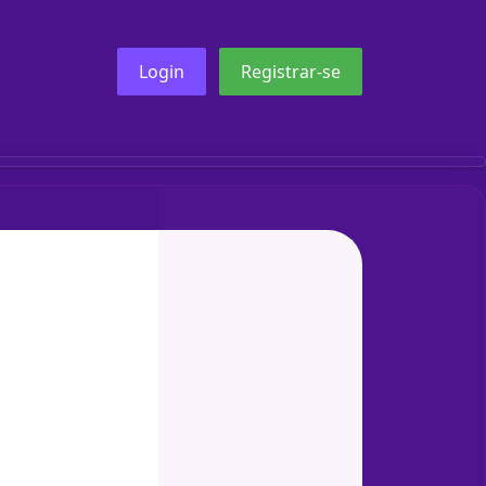
Login
Registrar-se