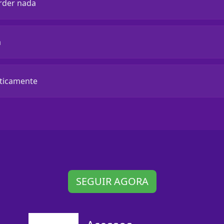
erder nada
a
aticamente
SEGUIR AGORA