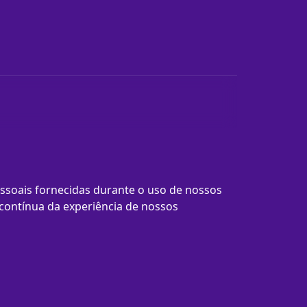
ssoais fornecidas durante o uso de nossos
 contínua da experiência de nossos