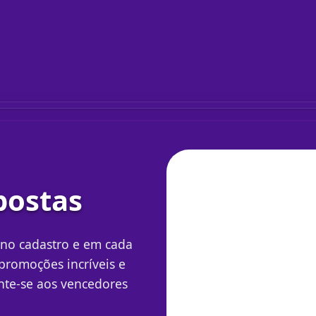
postas
no cadastro e em cada
promoções incríveis e
unte-se aos vencedores