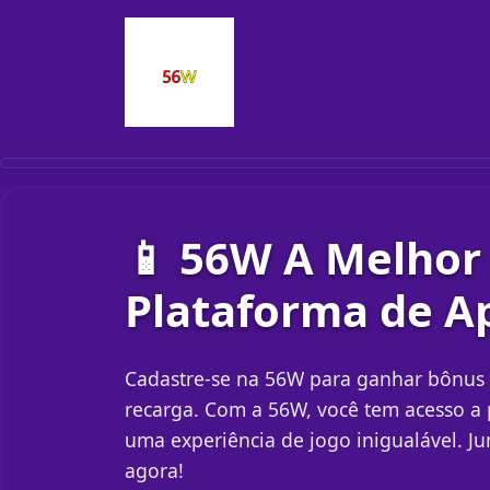
📱 56W A Melhor
Plataforma de A
Cadastre-se na 56W para ganhar bônus 
recarga. Com a 56W, você tem acesso a 
uma experiência de jogo inigualável. J
agora!