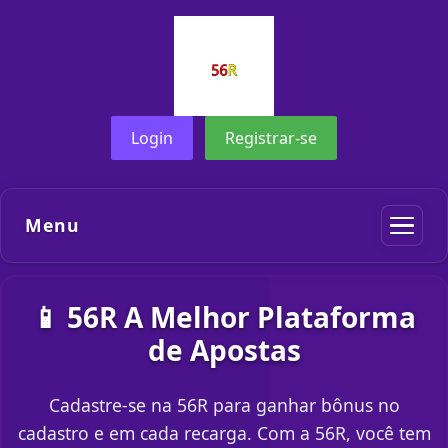
Login
Registrar-se
Menu
📱 56R A Melhor Plataforma
de Apostas
Cadastre-se na 56R para ganhar bônus no
cadastro e em cada recarga. Com a 56R, você tem