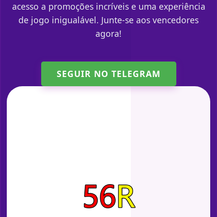
acesso a promoções incríveis e uma experiência
de jogo inigualável. Junte-se aos vencedores
agora!
SEGUIR NO TELEGRAM