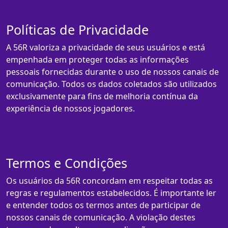
Políticas de Privacidade
A 56R valoriza a privacidade de seus usuários e está
empenhada em proteger todas as informações
pessoais fornecidas durante o uso de nossos canais de
comunicação. Todos os dados coletados são utilizados
exclusivamente para fins de melhoria contínua da
experiência de nossos jogadores.
Termos e Condições
Os usuários da 56R concordam em respeitar todas as
regras e regulamentos estabelecidos. É importante ler
e entender todos os termos antes de participar de
nossos canais de comunicação. A violação destes