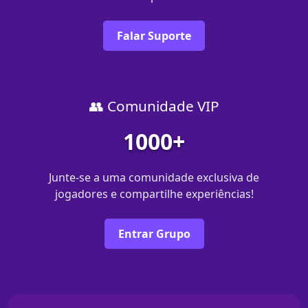
Falar Suporte
👥 Comunidade VIP
1000+
Junte-se a uma comunidade exclusiva de
jogadores e compartilhe experiências!
Entrar Grupo