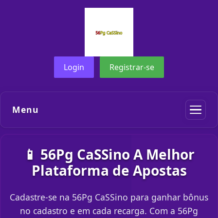
Login
Registrar-se
Menu
📱 56Pg CaSSino A Melhor
Plataforma de Apostas
Cadastre-se na 56Pg CaSSino para ganhar bônus
no cadastro e em cada recarga. Com a 56Pg