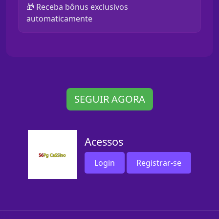
🎁 Receba bônus exclusivos
automaticamente
SEGUIR AGORA
Acessos
Login
Registrar-se