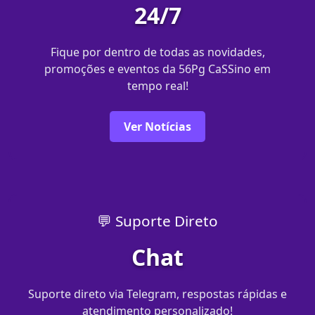
24/7
Fique por dentro de todas as novidades,
promoções e eventos da 56Pg CaSSino em
tempo real!
Ver Notícias
💬 Suporte Direto
Chat
Suporte direto via Telegram, respostas rápidas e
atendimento personalizado!