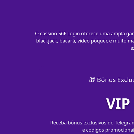
O cassino 56F Login oferece uma ampla gama
blackjack, bacará, vídeo pôquer, e muito 
e
🎁 Bônus Exclu
VIP
Receba bônus exclusivos do Telegra
e códigos promocionai