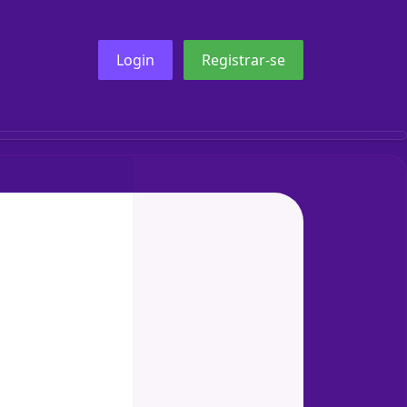
Login
Registrar-se