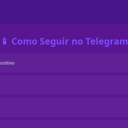
📱 Como Seguir no Telegram
ositivo