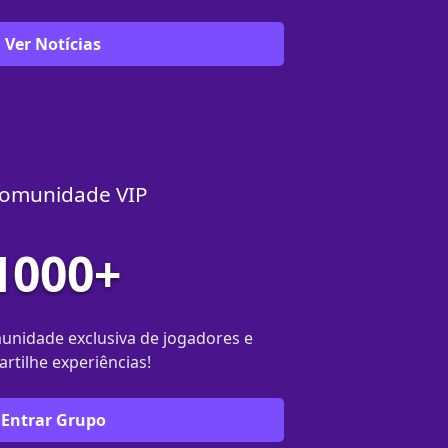
Ver Notícias
Comunidade VIP
1000+
unidade exclusiva de jogadores e
rtilhe experiências!
Entrar Grupo