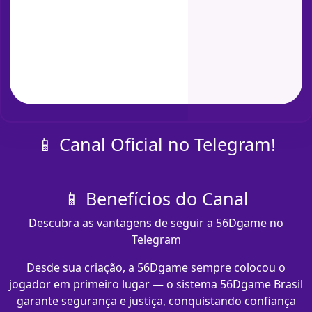
📱 Canal Oficial no Telegram!
📱 Benefícios do Canal
Descubra as vantagens de seguir a 56Dgame no
Telegram
Desde sua criação, a 56Dgame sempre colocou o
jogador em primeiro lugar — o sistema 56Dgame Brasil
garante segurança e justiça, conquistando confiança