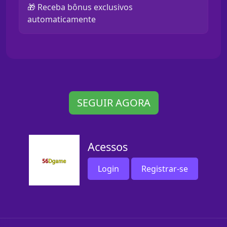
🎁 Receba bônus exclusivos
automaticamente
SEGUIR AGORA
Acessos
Login
Registrar-se