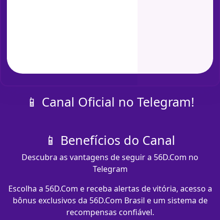
📱 Canal Oficial no Telegram!
📱 Benefícios do Canal
Descubra as vantagens de seguir a 56D.Com no
Telegram
Escolha a 56D.Com e receba alertas de vitória, acesso a
bônus exclusivos da 56D.Com Brasil e um sistema de
recompensas confiável.