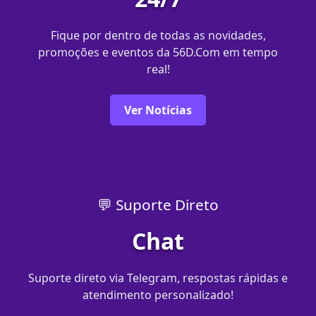
Fique por dentro de todas as novidades,
promoções e eventos da 56D.Com em tempo
real!
Ver Notícias
💬 Suporte Direto
Chat
Suporte direto via Telegram, respostas rápidas e
atendimento personalizado!