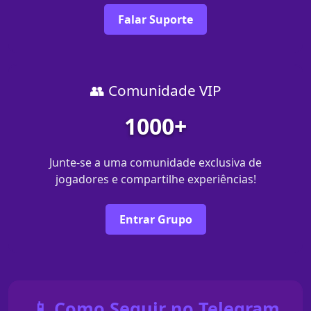
Falar Suporte
👥 Comunidade VIP
1000+
Junte-se a uma comunidade exclusiva de
jogadores e compartilhe experiências!
Entrar Grupo
📱 Como Seguir no Telegram