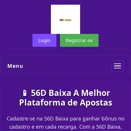
Login
Registrar-se
Menu
📱 56D Baixa A Melhor
Plataforma de Apostas
Cadastre-se na 56D Baixa para ganhar bônus no
cadastro e em cada recarga. Com a 56D Baixa,