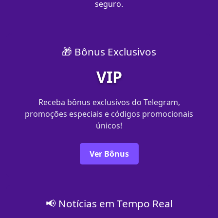
seguro.
🎁 Bônus Exclusivos
VIP
Receba bônus exclusivos do Telegram,
promoções especiais e códigos promocionais
únicos!
Ver Bônus
📢 Notícias em Tempo Real