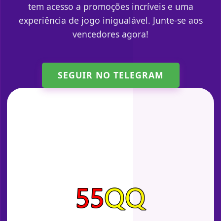
tem acesso a promoções incríveis e uma
experiência de jogo inigualável. Junte-se aos
vencedores agora!
SEGUIR NO TELEGRAM