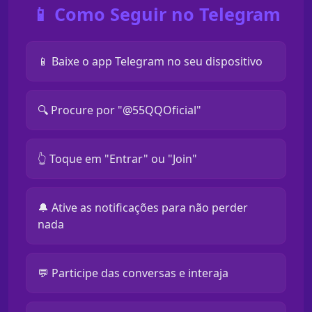
📱 Como Seguir no Telegram
📱 Baixe o app Telegram no seu dispositivo
🔍 Procure por "@55QQOficial"
👆 Toque em "Entrar" ou "Join"
🔔 Ative as notificações para não perder
nada
💬 Participe das conversas e interaja