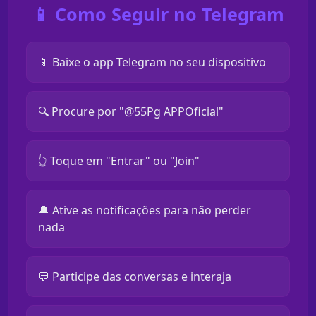
📱 Como Seguir no Telegram
📱 Baixe o app Telegram no seu dispositivo
🔍 Procure por "@55Pg APPOficial"
👆 Toque em "Entrar" ou "Join"
🔔 Ative as notificações para não perder
nada
💬 Participe das conversas e interaja