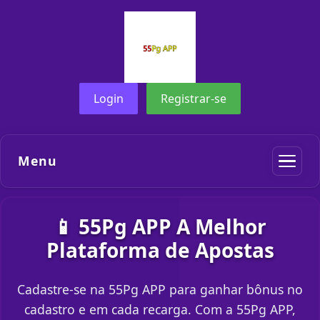
Login
Registrar-se
Menu
📱 55Pg APP A Melhor
Plataforma de Apostas
Cadastre-se na 55Pg APP para ganhar bônus no
cadastro e em cada recarga. Com a 55Pg APP,