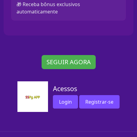
🎁 Receba bônus exclusivos
automaticamente
SEGUIR AGORA
Acessos
Login
Registrar-se