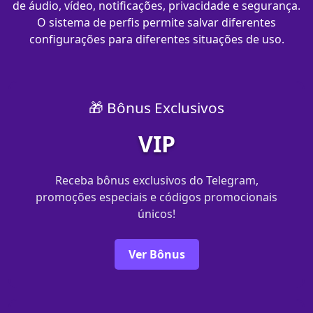
de áudio, vídeo, notificações, privacidade e segurança.
O sistema de perfis permite salvar diferentes
configurações para diferentes situações de uso.
🎁 Bônus Exclusivos
VIP
Receba bônus exclusivos do Telegram,
promoções especiais e códigos promocionais
únicos!
Ver Bônus