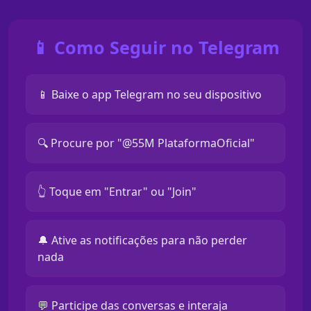
📱 Como Seguir no Telegram
📱 Baixe o app Telegram no seu dispositivo
🔍 Procure por "@55M PlataformaOficial"
👆 Toque em "Entrar" ou "Join"
🔔 Ative as notificações para não perder
nada
💬 Participe das conversas e interaja