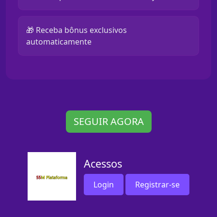
🎁 Receba bônus exclusivos
automaticamente
SEGUIR AGORA
Acessos
Login
Registrar-se