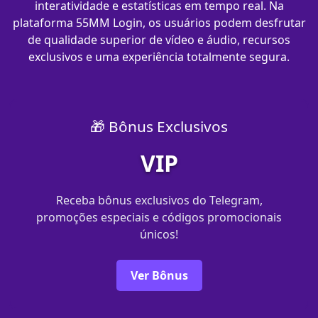
interatividade e estatísticas em tempo real. Na
plataforma 55MM Login, os usuários podem desfrutar
de qualidade superior de vídeo e áudio, recursos
exclusivos e uma experiência totalmente segura.
🎁 Bônus Exclusivos
VIP
Receba bônus exclusivos do Telegram,
promoções especiais e códigos promocionais
únicos!
Ver Bônus