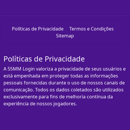
Políticas de Privacidade
Termos e Condições
Sitemap
Políticas de Privacidade
A 55MM Login valoriza a privacidade de seus usuários e
está empenhada em proteger todas as informações
pessoais fornecidas durante o uso de nossos canais de
comunicação. Todos os dados coletados são utilizados
exclusivamente para fins de melhoria contínua da
experiência de nossos jogadores.