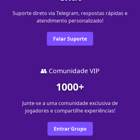
Suporte direto via Telegram, respostas rápidas e
atendimento personalizado!
Falar Suporte
👥 Comunidade VIP
1000+
Junte-se a uma comunidade exclusiva de
jogadores e compartilhe experiências!
Entrar Grupo