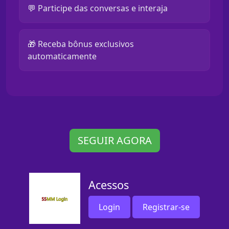
💬 Participe das conversas e interaja
🎁 Receba bônus exclusivos
automaticamente
SEGUIR AGORA
Acessos
Login
Registrar-se