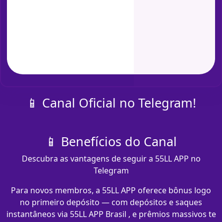
📱 Canal Oficial no Telegram!
📱 Benefícios do Canal
Descubra as vantagens de seguir a 55LL APP no
Telegram
Para novos membros, a 55LL APP oferece bônus logo
no primeiro depósito — com depósitos e saques
instantâneos via 55LL APP Brasil , e prêmios massivos te