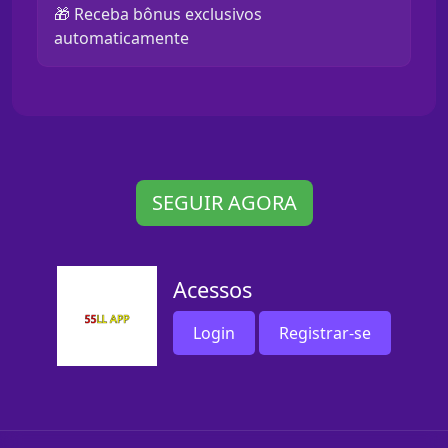
🎁 Receba bônus exclusivos
automaticamente
SEGUIR AGORA
Acessos
Login
Registrar-se