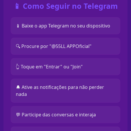
📱 Como Seguir no Telegram
📱 Baixe o app Telegram no seu dispositivo
🔍 Procure por "@55LL APPOficial"
👆 Toque em "Entrar" ou "Join"
🔔 Ative as notificações para não perder
nada
💬 Participe das conversas e interaja