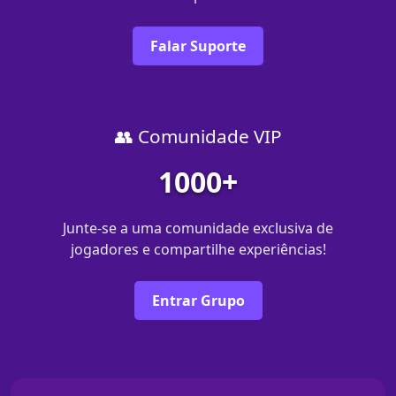
Falar Suporte
👥 Comunidade VIP
1000+
Junte-se a uma comunidade exclusiva de
jogadores e compartilhe experiências!
Entrar Grupo