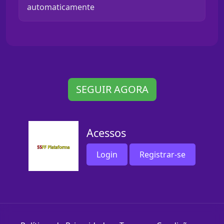
automaticamente
SEGUIR AGORA
Acessos
Login
Registrar-se