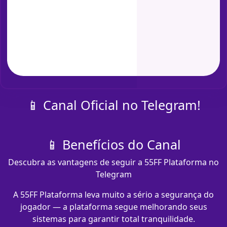
📱 Canal Oficial no Telegram!
📱 Benefícios do Canal
Descubra as vantagens de seguir a 55FF Plataforma no
Telegram
A 55FF Plataforma leva muito a sério a segurança do
jogador — a plataforma segue melhorando seus
sistemas para garantir total tranquilidade.