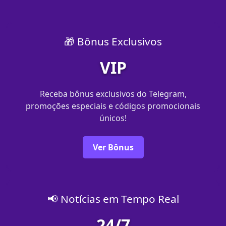
🎁 Bônus Exclusivos
VIP
Receba bônus exclusivos do Telegram,
promoções especiais e códigos promocionais
únicos!
Ver Bônus
📢 Notícias em Tempo Real
24/7