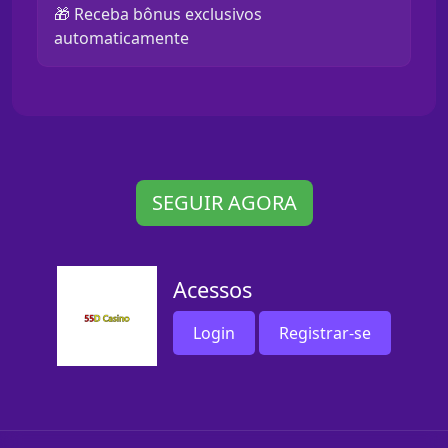
🎁 Receba bônus exclusivos
automaticamente
SEGUIR AGORA
Acessos
Login
Registrar-se