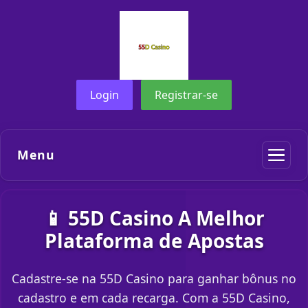
Login
Registrar-se
Menu
📱 55D Casino A Melhor
Plataforma de Apostas
Cadastre-se na 55D Casino para ganhar bônus no
cadastro e em cada recarga. Com a 55D Casino,