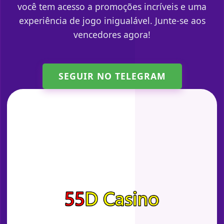
você tem acesso a promoções incríveis e uma
experiência de jogo inigualável. Junte-se aos
vencedores agora!
SEGUIR NO TELEGRAM