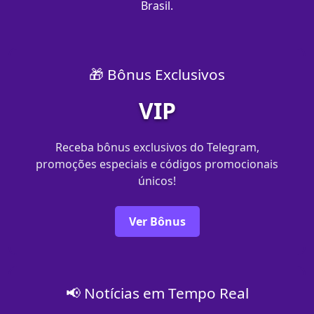
Brasil.
🎁 Bônus Exclusivos
VIP
Receba bônus exclusivos do Telegram,
promoções especiais e códigos promocionais
únicos!
Ver Bônus
📢 Notícias em Tempo Real