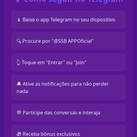
📱 Baixe o app Telegram no seu dispositivo
🔍 Procure por "@55B APPOficial"
👆 Toque em "Entrar" ou "Join"
🔔 Ative as notificações para não perder
nada
💬 Participe das conversas e interaja
🎁 Receba bônus exclusivos