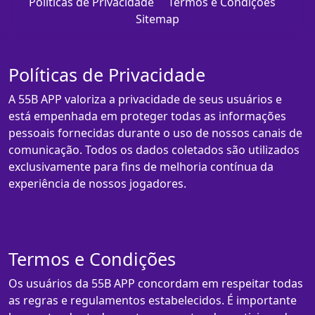
Políticas de Privacidade
Termos e Condições
Sitemap
Políticas de Privacidade
A 55B APP valoriza a privacidade de seus usuários e
está empenhada em proteger todas as informações
pessoais fornecidas durante o uso de nossos canais de
comunicação. Todos os dados coletados são utilizados
exclusivamente para fins de melhoria contínua da
experiência de nossos jogadores.
Termos e Condições
Os usuários da 55B APP concordam em respeitar todas
as regras e regulamentos estabelecidos. É importante