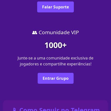
Falar Suporte
👥 Comunidade VIP
1000+
Junte-se a uma comunidade exclusiva de
jogadores e compartilhe experiências!
Entrar Grupo
📱 Como Seguir no Telegram