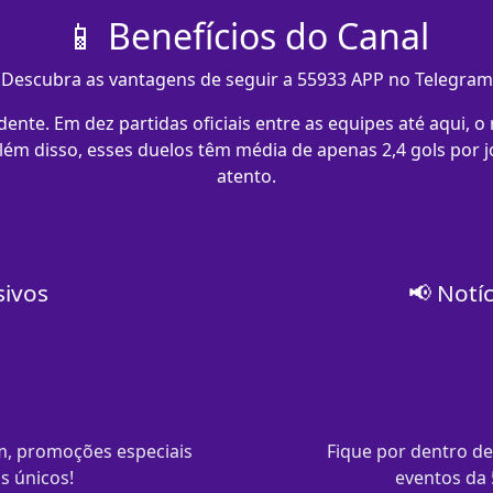
📱 Benefícios do Canal
Descubra as vantagens de seguir a 55933 APP no Telegram
dente. Em dez partidas oficiais entre as equipes até aqui, o
 Além disso, esses duelos têm média de apenas 2,4 gols por
atento.
sivos
📢 Notí
m, promoções especiais
Fique por dentro d
s únicos!
eventos da