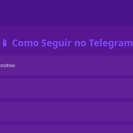
📱 Como Seguir no Telegram
ositivo