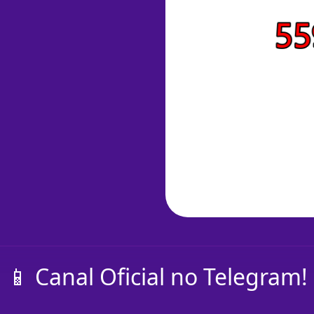
📱 Canal Oficial no Telegram!