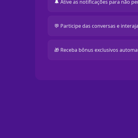
🔔 Ative as notificações para não p
💬 Participe das conversas e interaj
🎁 Receba bônus exclusivos autom