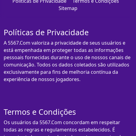
Políticas de Privacidade
Termos e Condições
Sitemap
Políticas de Privacidade
A 5567.Com valoriza a privacidade de seus usuários e
está empenhada em proteger todas as informações
pessoais fornecidas durante o uso de nossos canais de
comunicação. Todos os dados coletados são utilizados
exclusivamente para fins de melhoria contínua da
experiência de nossos jogadores.
Termos e Condições
Os usuários da 5567.Com concordam em respeitar
todas as regras e regulamentos estabelecidos. É