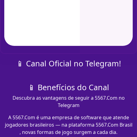
📱 Canal Oficial no Telegram!
📱 Benefícios do Canal
Descubra as vantagens de seguir a 5567.Com no
Telegram
A 5567.Com é uma empresa de software que atende
jogadores brasileiros — na plataforma 5567.Com Brasil
, novas formas de jogo surgem a cada dia.