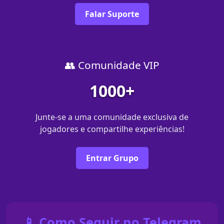
Falar Suporte
👥 Comunidade VIP
1000+
Junte-se a uma comunidade exclusiva de
jogadores e compartilhe experiências!
Entrar Grupo
📱 Como Seguir no Telegram