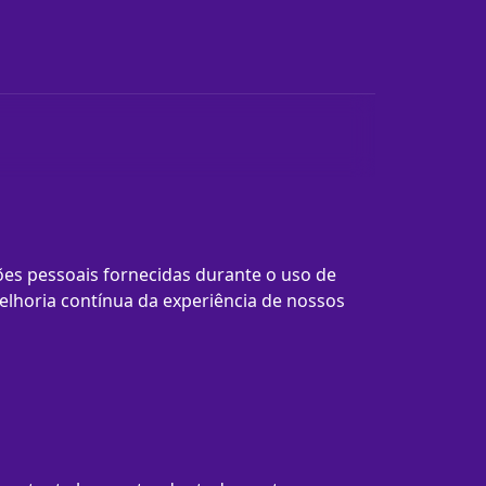
es pessoais fornecidas durante o uso de
elhoria contínua da experiência de nossos