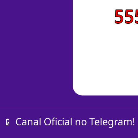
📱 Canal Oficial no Telegram!