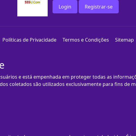
Login
Registrar-se
Políticas de Privacidade
Termos e Condições
Sitemap
de
 usuários e está empenhada em proteger todas as informaçõ
os coletados são utilizados exclusivamente para fins de m