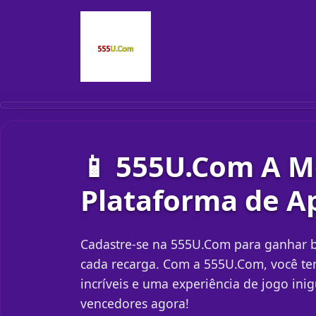
📱 555U.Com A M
Plataforma de A
Cadastre-se na 555U.Com para ganhar 
cada recarga. Com a 555U.Com, você t
incríveis e uma experiência de jogo inig
vencedores agora!