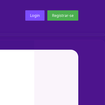
Login
Registrar-se