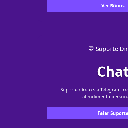
Ver Bônus
💬 Suporte Di
Cha
Suporte direto via Telegram, r
atendimento persona
Falar Suport