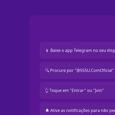
📱 Baixe o app Telegram no seu disp
🔍 Procure por "@555U.ComOficial"
👆 Toque em "Entrar" ou "Join"
🔔 Ative as notificações para não p