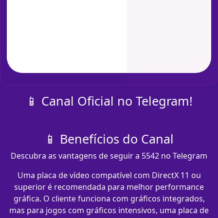
📱 Canal Oficial no Telegram!
📱 Benefícios do Canal
Descubra as vantagens de seguir a 5542 no Telegram
Uma placa de vídeo compatível com DirectX 11 ou
superior é recomendada para melhor performance
gráfica. O cliente funciona com gráficos integrados,
mas para jogos com gráficos intensivos, uma placa de