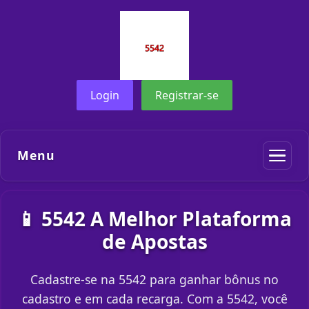
Login
Registrar-se
Menu
📱 5542 A Melhor Plataforma
de Apostas
Cadastre-se na 5542 para ganhar bônus no
cadastro e em cada recarga. Com a 5542, você