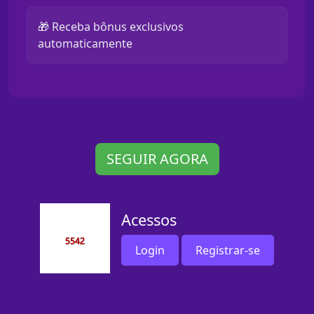
🎁 Receba bônus exclusivos
automaticamente
SEGUIR AGORA
Acessos
Login
Registrar-se