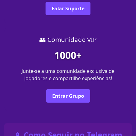
Falar Suporte
👥 Comunidade VIP
1000+
Junte-se a uma comunidade exclusiva de
jogadores e compartilhe experiências!
Entrar Grupo
📱 Como Seguir no Telegram