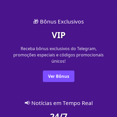
🎁 Bônus Exclusivos
VIP
Receba bônus exclusivos do Telegram,
promoções especiais e códigos promocionais
únicos!
Ver Bônus
📢 Notícias em Tempo Real
24/7