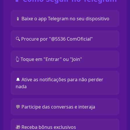
📱 Baixe o app Telegram no seu dispositivo
🔍 Procure por "@5536 ComOficial"
👆 Toque em "Entrar" ou "Join"
🔔 Ative as notificações para não perder
nada
💬 Participe das conversas e interaja
🎁 Receba bônus exclusivos