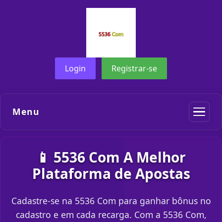
Login
Registrar-se
Menu
📱 5536 Com A Melhor
Plataforma de Apostas
Cadastre-se na 5536 Com para ganhar bônus no
cadastro e em cada recarga. Com a 5536 Com,