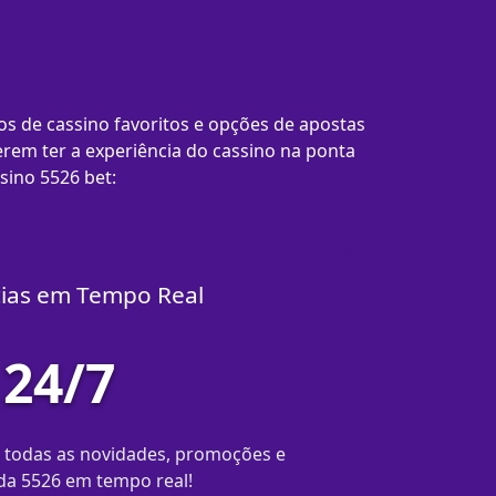
os de cassino favoritos e opções de apostas
rem ter a experiência do cassino na ponta
sino 5526 bet:
cias em Tempo Real
24/7
e todas as novidades, promoções e
da 5526 em tempo real!