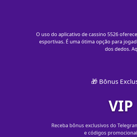
O uso do aplicativo de cassino 5526 oferec
esportivas. É uma ótima opção para jogad
dos dedos. Aq
🎁 Bônus Exclu
VIP
Receba bônus exclusivos do Telegra
e códigos promocionai