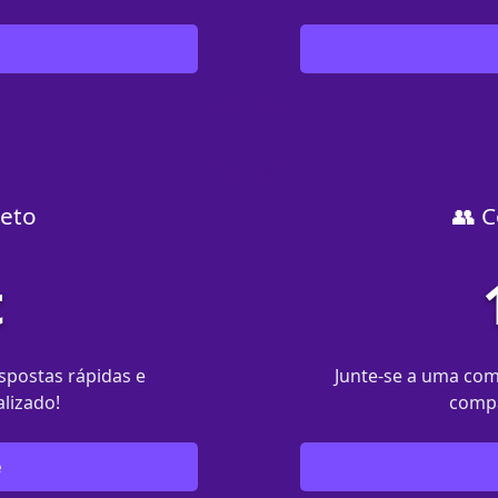
reto
👥 
t
espostas rápidas e
Junte-se a uma com
lizado!
compa
e