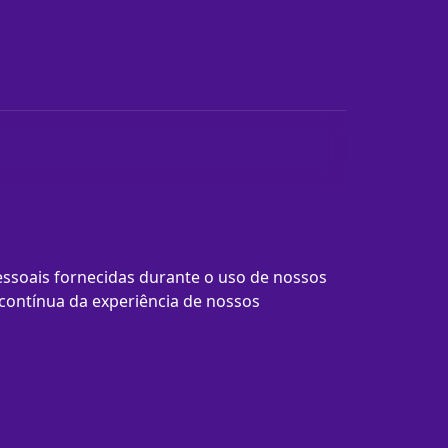
essoais fornecidas durante o uso de nossos
 contínua da experiência de nossos