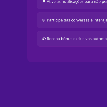
🔔 Ative as notificações para não p
💬 Participe das conversas e interaj
🎁 Receba bônus exclusivos autom