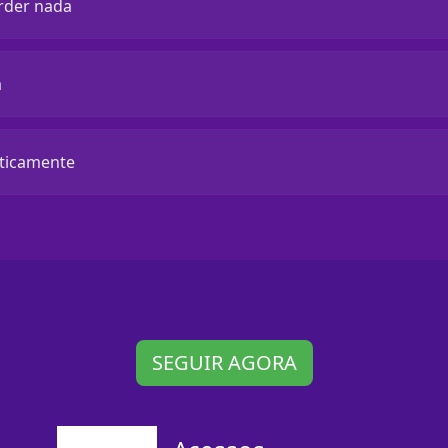
erder nada
a
aticamente
SEGUIR AGORA