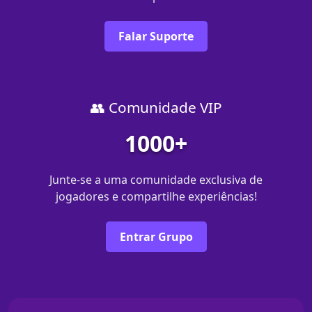
Falar Suporte
👥 Comunidade VIP
1000+
Junte-se a uma comunidade exclusiva de
jogadores e compartilhe experiências!
Entrar Grupo