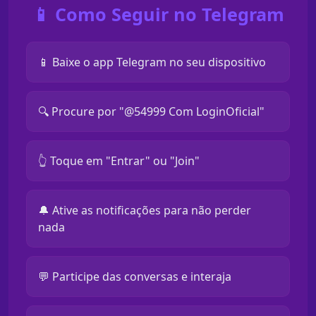
📱 Como Seguir no Telegram
📱 Baixe o app Telegram no seu dispositivo
🔍 Procure por "@54999 Com LoginOficial"
👆 Toque em "Entrar" ou "Join"
🔔 Ative as notificações para não perder
nada
💬 Participe das conversas e interaja