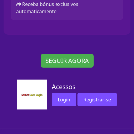
🎁 Receba bônus exclusivos
automaticamente
SEGUIR AGORA
Acessos
Login
Registrar-se