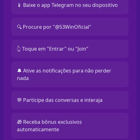
📱 Baixe o app Telegram no seu dispositivo
🔍 Procure por "@53WinOficial"
👆 Toque em "Entrar" ou "Join"
🔔 Ative as notificações para não perder
nada
💬 Participe das conversas e interaja
🎁 Receba bônus exclusivos
automaticamente