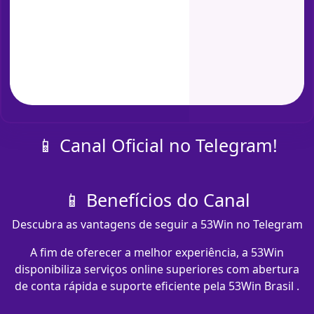
📱 Canal Oficial no Telegram!
📱 Benefícios do Canal
Descubra as vantagens de seguir a 53Win no Telegram
A fim de oferecer a melhor experiência, a 53Win
disponibiliza serviços online superiores com abertura
de conta rápida e suporte eficiente pela 53Win Brasil .