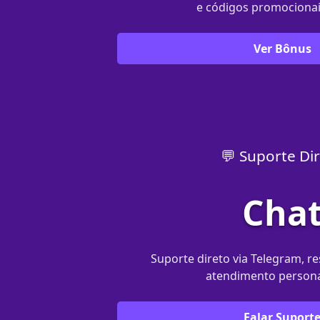
e códigos promocionai
Ver Bônus
💬 Suporte Di
Cha
Suporte direto via Telegram, r
atendimento persona
Falar Suport