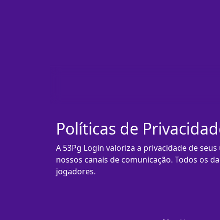
Políticas de Privacida
A 53Pg Login valoriza a privacidade de seu
nossos canais de comunicação. Todos os dad
jogadores.