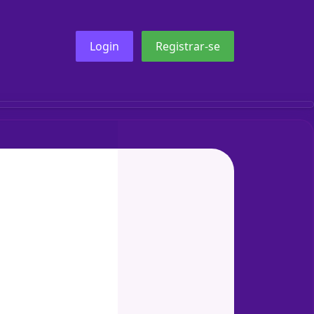
Login
Registrar-se