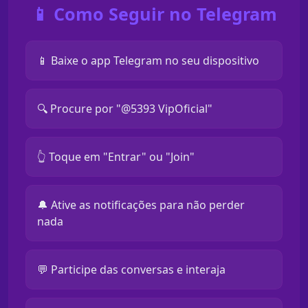
📱 Como Seguir no Telegram
📱 Baixe o app Telegram no seu dispositivo
🔍 Procure por "@5393 VipOficial"
👆 Toque em "Entrar" ou "Join"
🔔 Ative as notificações para não perder
nada
💬 Participe das conversas e interaja