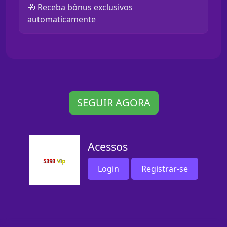
🎁 Receba bônus exclusivos
automaticamente
SEGUIR AGORA
Acessos
Login
Registrar-se