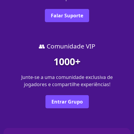
Falar Suporte
👥 Comunidade VIP
1000+
Junte-se a uma comunidade exclusiva de
jogadores e compartilhe experiências!
Entrar Grupo