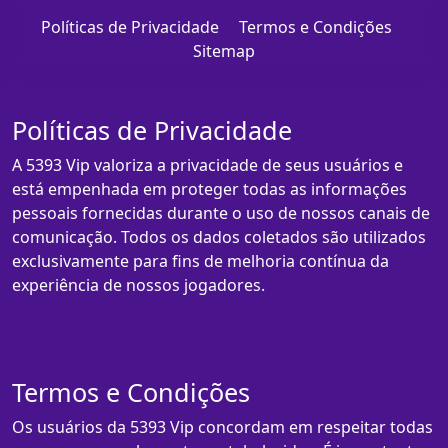
Políticas de Privacidade
Termos e Condições
Sitemap
Políticas de Privacidade
A 5393 Vip valoriza a privacidade de seus usuários e
está empenhada em proteger todas as informações
pessoais fornecidas durante o uso de nossos canais de
comunicação. Todos os dados coletados são utilizados
exclusivamente para fins de melhoria contínua da
experiência de nossos jogadores.
Termos e Condições
Os usuários da 5393 Vip concordam em respeitar todas