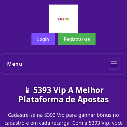
Login
Registrar-se
Menu
📱 5393 Vip A Melhor
Plataforma de Apostas
Cadastre-se na 5393 Vip para ganhar bônus no
cadastro e em cada recarga. Com a 5393 Vip, você