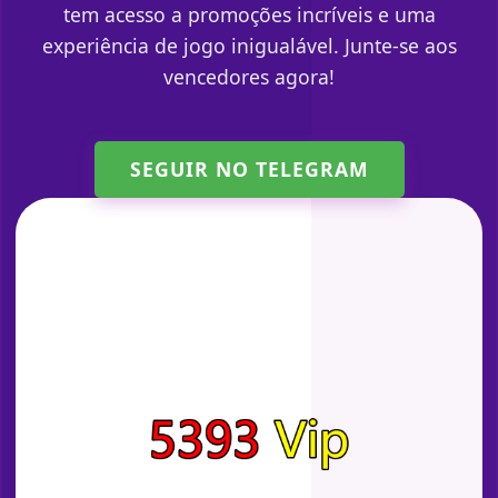
tem acesso a promoções incríveis e uma
experiência de jogo inigualável. Junte-se aos
vencedores agora!
SEGUIR NO TELEGRAM