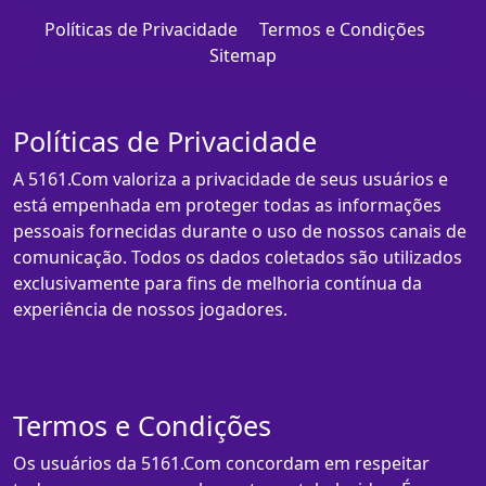
Políticas de Privacidade
Termos e Condições
Sitemap
Políticas de Privacidade
A 5161.Com valoriza a privacidade de seus usuários e
está empenhada em proteger todas as informações
pessoais fornecidas durante o uso de nossos canais de
comunicação. Todos os dados coletados são utilizados
exclusivamente para fins de melhoria contínua da
experiência de nossos jogadores.
Termos e Condições
Os usuários da 5161.Com concordam em respeitar