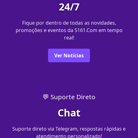
24/7
Fique por dentro de todas as novidades,
promoções e eventos da 5161.Com em tempo
real!
Ver Notícias
💬 Suporte Direto
Chat
Suporte direto via Telegram, respostas rápidas e
atendimento personalizado!