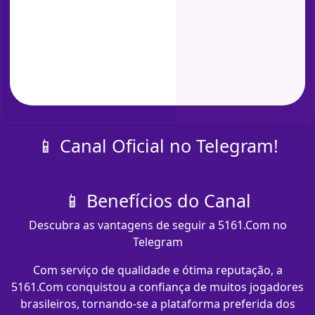
📱 Canal Oficial no Telegram!
📱 Benefícios do Canal
Descubra as vantagens de seguir a 5161.Com no
Telegram
Com serviço de qualidade e ótima reputação, a
5161.Com conquistou a confiança de muitos jogadores
brasileiros, tornando-se a plataforma preferida dos