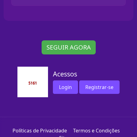
SEGUIR AGORA
Acessos
Login
Registrar-se
Políticas de Privacidade
Termos e Condições