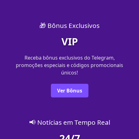
🎁 Bônus Exclusivos
VIP
Receba bônus exclusivos do Telegram,
promoções especiais e códigos promocionais
únicos!
Ver Bônus
📢 Notícias em Tempo Real
24/7