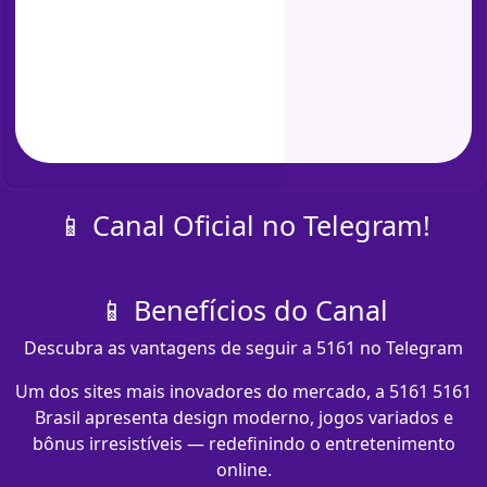
📱 Canal Oficial no Telegram!
📱 Benefícios do Canal
Descubra as vantagens de seguir a 5161 no Telegram
Um dos sites mais inovadores do mercado, a 5161 5161
Brasil apresenta design moderno, jogos variados e
bônus irresistíveis — redefinindo o entretenimento
online.