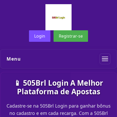
Login
Registrar-se
Menu
📱 505Brl Login A Melhor
Plataforma de Apostas
Cadastre-se na 505Brl Login para ganhar bônus
no cadastro e em cada recarga. Com a 505Brl