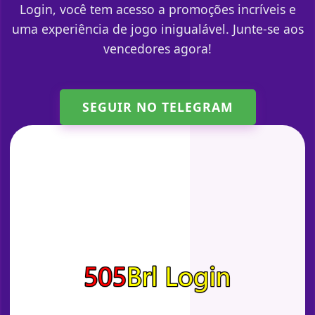
Login, você tem acesso a promoções incríveis e
uma experiência de jogo inigualável. Junte-se aos
vencedores agora!
SEGUIR NO TELEGRAM