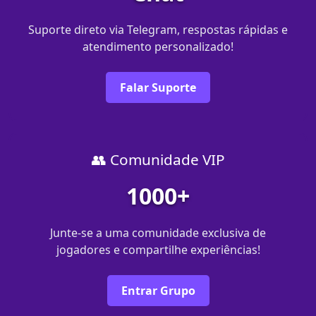
Suporte direto via Telegram, respostas rápidas e
atendimento personalizado!
Falar Suporte
👥 Comunidade VIP
1000+
Junte-se a uma comunidade exclusiva de
jogadores e compartilhe experiências!
Entrar Grupo