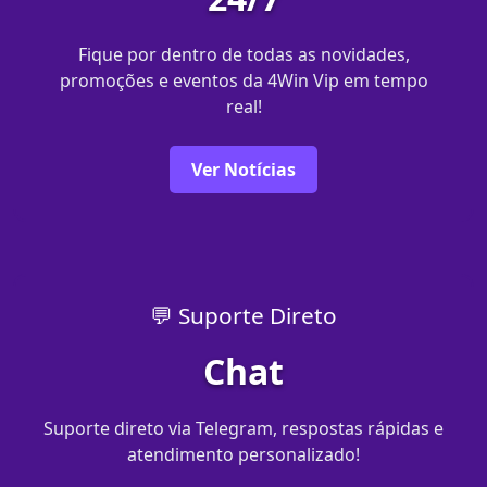
Fique por dentro de todas as novidades,
promoções e eventos da 4Win Vip em tempo
real!
Ver Notícias
💬 Suporte Direto
Chat
Suporte direto via Telegram, respostas rápidas e
atendimento personalizado!