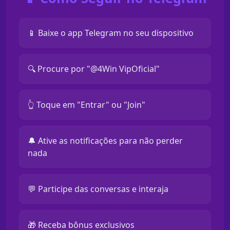
📱 Baixe o app Telegram no seu dispositivo
🔍 Procure por "@4Win VipOficial"
👆 Toque em "Entrar" ou "Join"
🔔 Ative as notificações para não perder
nada
💬 Participe das conversas e interaja
🎁 Receba bônus exclusivos