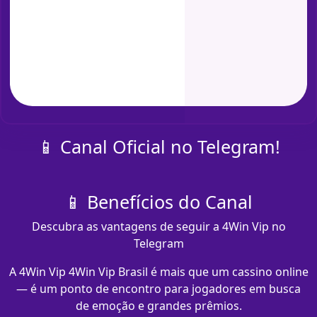
📱 Canal Oficial no Telegram!
📱 Benefícios do Canal
Descubra as vantagens de seguir a 4Win Vip no
Telegram
A 4Win Vip 4Win Vip Brasil é mais que um cassino online
— é um ponto de encontro para jogadores em busca
de emoção e grandes prêmios.