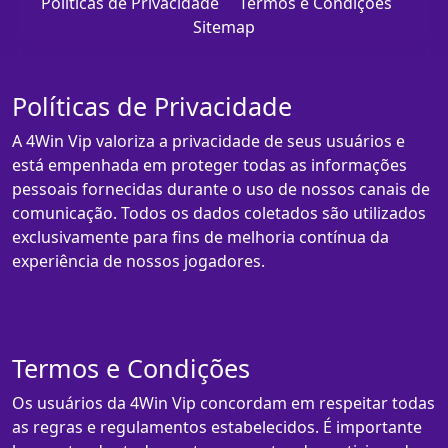
Políticas de Privacidade
Termos e Condições
Sitemap
Políticas de Privacidade
A 4Win Vip valoriza a privacidade de seus usuários e
está empenhada em proteger todas as informações
pessoais fornecidas durante o uso de nossos canais de
comunicação. Todos os dados coletados são utilizados
exclusivamente para fins de melhoria contínua da
experiência de nossos jogadores.
Termos e Condições
Os usuários da 4Win Vip concordam em respeitar todas
as regras e regulamentos estabelecidos. É importante