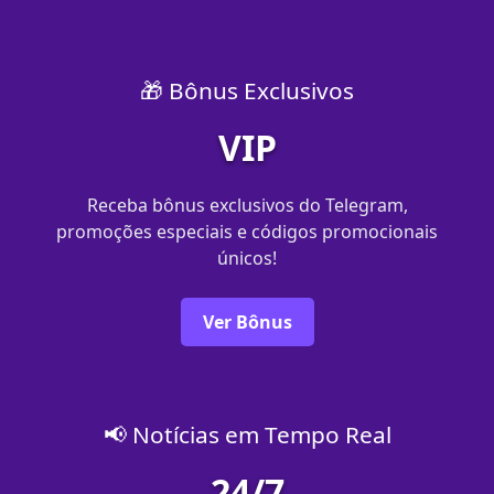
🎁 Bônus Exclusivos
VIP
Receba bônus exclusivos do Telegram,
promoções especiais e códigos promocionais
únicos!
Ver Bônus
📢 Notícias em Tempo Real
24/7