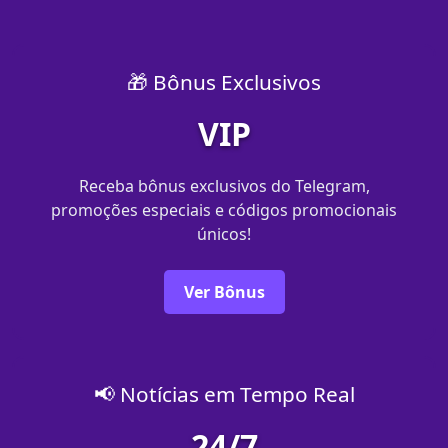
🎁 Bônus Exclusivos
VIP
Receba bônus exclusivos do Telegram,
promoções especiais e códigos promocionais
únicos!
Ver Bônus
📢 Notícias em Tempo Real
24/7