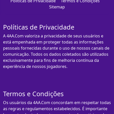
Políticas de Privacidade
Termos e Condições
Sitemap
Políticas de Privacidade
A 4AA.Com valoriza a privacidade de seus usuários e
está empenhada em proteger todas as informações
pessoais fornecidas durante o uso de nossos canais de
comunicação. Todos os dados coletados são utilizados
exclusivamente para fins de melhoria contínua da
experiência de nossos jogadores.
Termos e Condições
Os usuários da 4AA.Com concordam em respeitar todas
as regras e regulamentos estabelecidos. É importante