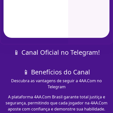
📱 Canal Oficial no Telegram!
📱 Benefícios do Canal
Descubra as vantagens de seguir a 4AA.Com no
Telegram
A plataforma 4AA.Com Brasil garante total justiça e
segurança, permitindo que cada jogador na 4AA.Com
aposte com confiança e demonstre sua habilidade.