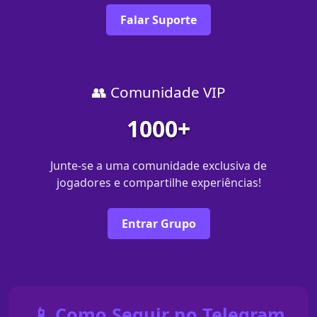
Falar Suporte
👥 Comunidade VIP
1000+
Junte-se a uma comunidade exclusiva de
jogadores e compartilhe experiências!
Entrar Grupo
📱 Como Seguir no Telegram